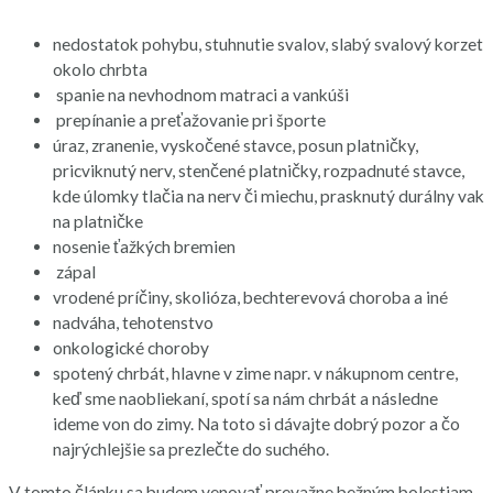
nedostatok pohybu, stuhnutie svalov, slabý svalový korzet
okolo chrbta
spanie na nevhodnom matraci a vankúši
prepínanie a preťažovanie pri športe
úraz, zranenie, vyskočené stavce, posun platničky,
pricviknutý nerv, stenčené platničky, rozpadnuté stavce,
kde úlomky tlačia na nerv či miechu, prasknutý durálny vak
na platničke
nosenie ťažkých bremien
zápal
vrodené príčiny, skolióza, bechterevová choroba a iné
nadváha, tehotenstvo
onkologické choroby
spotený chrbát, hlavne v zime napr. v nákupnom centre,
keď sme naobliekaní, spotí sa nám chrbát a následne
ideme von do zimy. Na toto si dávajte dobrý pozor a čo
najrýchlejšie sa prezlečte do suchého.
V tomto článku sa budem venovať prevažne bežným bolestiam