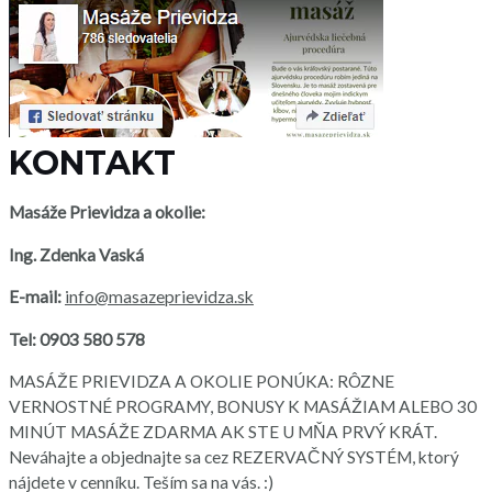
KONTAKT
Masáže Prievidza a okolie:
Ing. Zdenka Vaská
E-mail:
info@masazeprievidza.sk
Tel:
0903 580 578
MASÁŽE PRIEVIDZA A OKOLIE PONÚKA: RÔZNE
VERNOSTNÉ PROGRAMY, BONUSY K MASÁŽIAM ALEBO 30
MINÚT MASÁŽE ZDARMA AK STE U MŇA PRVÝ KRÁT.
Neváhajte a objednajte sa cez REZERVAČNÝ SYSTÉM, ktorý
nájdete v cenníku. Teším sa na vás. :)