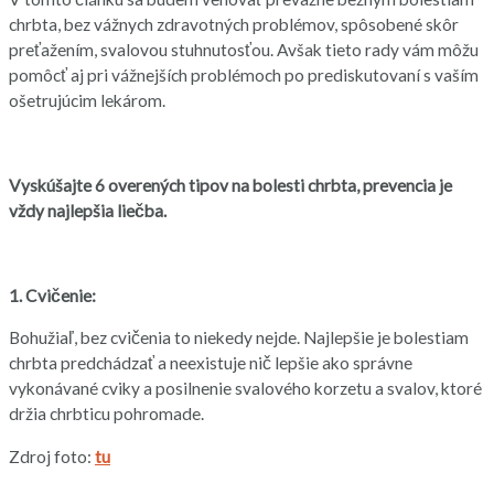
chrbta, bez vážnych zdravotných problémov, spôsobené skôr
preťažením, svalovou stuhnutosťou. Avšak tieto rady vám môžu
pomôcť aj pri vážnejších problémoch po prediskutovaní s vaším
ošetrujúcim lekárom.
Vyskúšajte 6 overených tipov na bolesti chrbta, prevencia je
vždy najlepšia liečba.
1. Cvičenie:
Bohužiaľ, bez cvičenia to niekedy nejde. Najlepšie je bolestiam
chrbta predchádzať a neexistuje nič lepšie ako správne
vykonávané cviky a posilnenie svalového korzetu a svalov, ktoré
držia chrbticu pohromade.
Zdroj foto:
tu