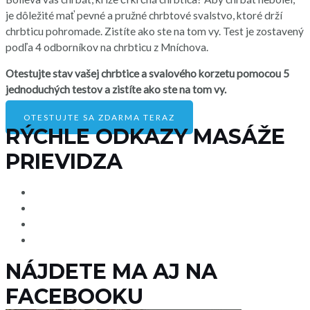
je dôležité mať pevné a pružné chrbtové svalstvo, ktoré drží
chrbticu pohromade. Zistíte ako ste na tom vy. Test je zostavený
podľa 4 odborníkov na chrbticu z Mníchova.
Otestujte stav vašej chrbtice a svalového korzetu pomocou 5
jednoduchých testov a zistíte ako ste na tom vy.
OTESTUJTE SA ZDARMA TERAZ
RÝCHLE ODKAZY MASÁŽE
PRIEVIDZA
Druhy masáži
Cenník
Referencie
O mne
NÁJDETE MA AJ NA
FACEBOOKU