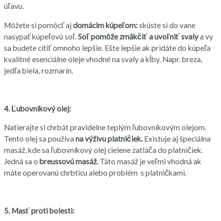
úľavu.
Môžete si pomôcť aj
domácim kúpeľom:
skúste si do vane
nasypať kúpeľovú soľ.
Soľ pomôže zmäkčiť a uvoľniť svaly
a vy
sa budete cítiť omnoho lepšie. Ešte lepšie ak pridáte do kúpeľa
kvalitné esenciálne oleje vhodné na svaly a kĺby. Napr. breza,
jedľa biela, rozmarín.
4. Ľubovníkový olej:
Natierajte si chrbát pravidelne teplým ľubovníkovým olejom.
Tento olej sa používa
na výživu platničiek.
Existuje aj špeciálna
masáž, kde sa ľubovníkový olej cielene zatláča do platničiek.
Jedná sa o
breussovú masáž.
Táto masáž je veľmi vhodná ak
máte operovanú chrbticu alebo problém s platničkami.
5. Masť proti bolesti: