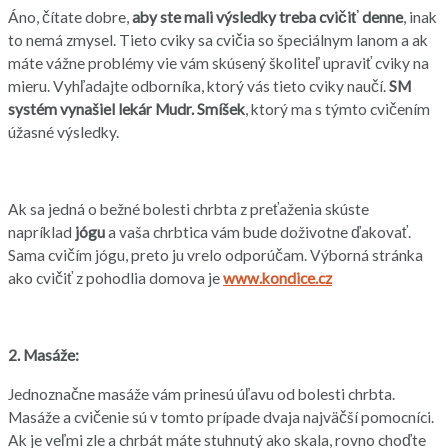
Áno, čítate dobre,
aby ste mali výsledky treba cvičiť denne
, inak
to nemá zmysel. Tieto cviky sa cvičia so špeciálnym lanom a ak
máte vážne problémy vie vám skúsený školiteľ upraviť cviky na
mieru. Vyhľadajte odborníka, ktorý vás tieto cviky naučí.
SM
systém vynašiel lekár Mudr. Smíšek
, ktorý ma s týmto cvičením
úžasné výsledky.
Ak sa jedná o bežné bolesti chrbta z preťaženia skúste
napríklad
jógu
a vaša chrbtica vám bude doživotne ďakovať.
Sama cvičím jógu, preto ju vrelo odporúčam. Výborná stránka
ako cvičiť z pohodlia domova je
www.kondice.cz
2. Masáže:
Jednoznačne masáže vám prinesú úľavu od bolesti chrbta.
Masáže a cvičenie sú v tomto prípade dvaja najväčší pomocníci.
Ak je veľmi zle a chrbát máte stuhnutý ako skala, rovno choďte