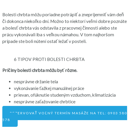
Bolesti chrbta môžu poriadne potrápiť a znepríjemniť vám deň
či dokonca niekoľko dní. Možno to niektorí veľmi dobre poznáte
a bolesť chrbta vás odstavila z pracovnej činnosti alebo ste
prácu vykonávali iba s veľkou námahou. V tom najhoršom
prípade ste boli nútení ostať ležať v posteli.
6 TIPOV PROTI BOLESTI CHRBTA
Príčiny bolesti chrbta môžu byť rôzne.
nesprávne držanie tela
vykonávanie ťažkej manuálnej práce
prievan, ofúknutie studeným vzduchom, klimatizácia
nesprávne zaťažovanie chrbtice
REZERVOVAŤ VOĽNÝ TERMÍN MASÁŽE NA TEL: 0903 580
578