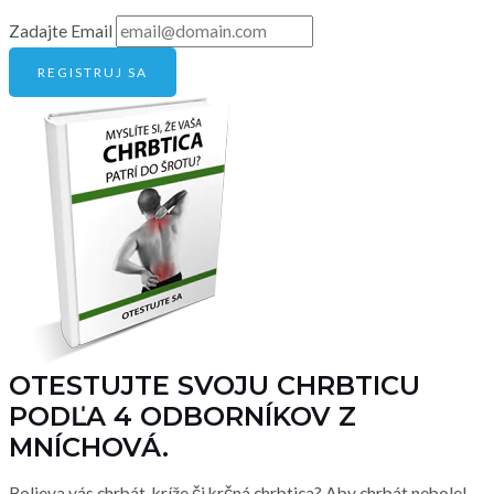
Zadajte Email
REGISTRUJ SA
OTESTUJTE SVOJU CHRBTICU
PODĽA 4 ODBORNÍKOV Z
MNÍCHOVÁ.
Bolieva vás chrbát, kríže či krčná chrbtica? Aby chrbát nebolel,