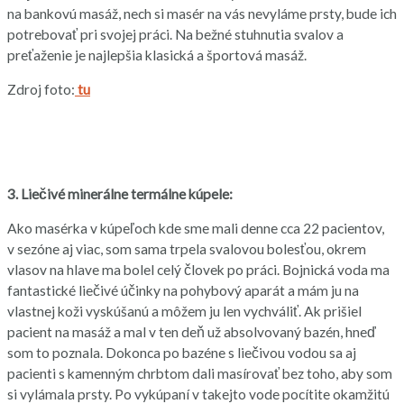
na bankovú masáž, nech si masér na vás nevyláme prsty, bude ich
potrebovať pri svojej práci. Na bežné stuhnutia svalov a
preťaženie je najlepšia klasická a športová masáž.
Zdroj foto:
tu
3. Liečivé minerálne termálne kúpele:
Ako masérka v kúpeľoch kde sme mali denne cca 22 pacientov,
v sezóne aj viac, som sama trpela svalovou bolesťou, okrem
vlasov na hlave ma bolel celý človek po práci. Bojnická voda ma
fantastické liečivé účinky na pohybový aparát a mám ju na
vlastnej koži vyskúšanú a môžem ju len vychváliť. Ak prišiel
pacient na masáž a mal v ten deň už absolvovaný bazén, hneď
som to poznala. Dokonca po bazéne s liečivou vodou sa aj
pacienti s kamenným chrbtom dali masírovať bez toho, aby som
si vylámala prsty. Po vykúpaní v takejto vode pocítite okamžitú