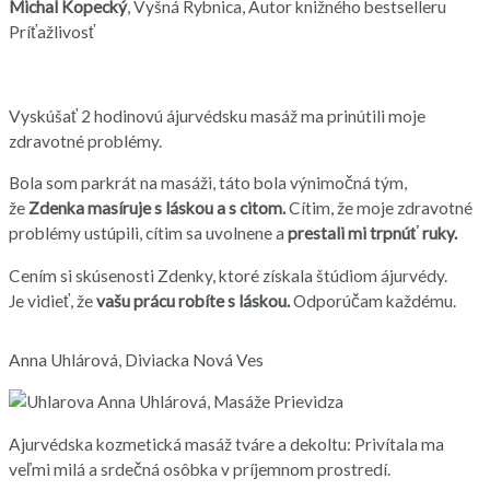
Michal Kopecký
, Vyšná Rybnica, Autor knižného bestselleru
Príťažlivosť
Vyskúšať 2 hodinovú ájurvédsku masáž ma prinútili moje
zdravotné problémy.
Bola som parkrát na masáži, táto bola výnimočná tým,
že
Zdenka masíruje s láskou a s citom.
Cítim, že moje zdravotné
problémy ustúpili, cítim sa uvolnene a
prestali mi trpnúť ruky.
Cením si skúsenosti Zdenky, ktoré získala štúdiom ájurvédy.
Je vidieť, že
vašu prácu robíte s láskou.
Odporúčam každému.
Anna Uhlárová, Diviacka Nová Ves
Ajurvédska kozmetická masáž tváre a dekoltu: Privítala ma
veľmi milá a srdečná osôbka v príjemnom prostredí.