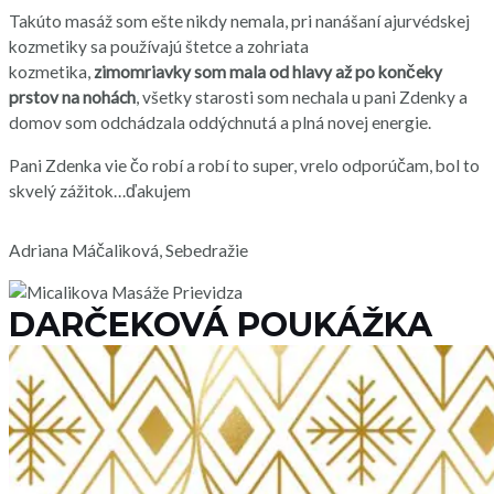
Takúto masáž som ešte nikdy nemala, pri nanášaní ajurvédskej
kozmetiky sa používajú štetce a zohriata
kozmetika,
zimomriavky som mala od hlavy až po končeky
prstov na nohách
, všetky starosti som nechala u pani Zdenky a
domov som odchádzala oddýchnutá a plná novej energie.
Pani Zdenka vie čo robí a robí to super, vrelo odporúčam, bol to
skvelý zážitok…ďakujem
Adriana Máčaliková, Sebedražie
DARČEKOVÁ POUKÁŽKA