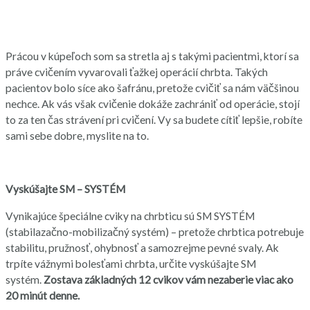
Prácou v kúpeľoch som sa stretla aj s takými pacientmi, ktorí sa
práve cvičením vyvarovali ťažkej operácií chrbta. Takých
pacientov bolo síce ako šafránu, pretože cvičiť sa nám väčšinou
nechce. Ak vás však cvičenie dokáže zachrániť od operácie, stojí
to za ten čas strávení pri cvičení. Vy sa budete cítiť lepšie, robíte
sami sebe dobre, myslite na to.
Vyskúšajte SM – SYSTÉM
Vynikajúce špeciálne cviky na chrbticu sú SM SYSTÉM
(stabilazačno-mobilizačný systém) – pretože chrbtica potrebuje
stabilitu, pružnosť, ohybnosť a samozrejme pevné svaly. Ak
trpíte vážnymi bolesťami chrbta, určite vyskúšajte SM
systém.
Zostava základných 12 cvikov vám nezaberie viac ako
20 minút denne.