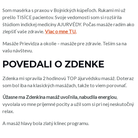
Som masérka s praxou v Bojnických kúpeľoch. Rukami mi už
prešlo TISÍCE pacientov. Svoje vedomosti som si rozšírila
štúdiom indickej medicíny AJURVÉDY. Počas masáže radím ako
zlepšiť vaše zdravie.
Viac o mne TU.
Masáže Prievidza a okolie – masáže pre zdravie. Teším sa na
vašu návštevu.
POVEDALI O ZDENKE
Zdenka mi spravila 2 hodinovú TOP ájurvédsku masáž. Doteraz
som bol iba na klasických masážach, takže to viem porovnať.
Úžasne ma Zdenkina masáž uvoľnila, nabudila energiou
,
vyvolala vo mne príjemné pocity a užil som si pri nej neskutočný
relax.
A masáž hlavy bola zlatý klinec programu.