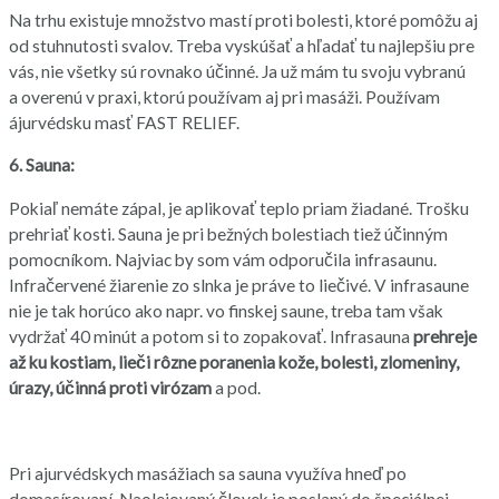
Na trhu existuje množstvo mastí proti bolesti, ktoré pomôžu aj
od stuhnutosti svalov. Treba vyskúšať a hľadať tu najlepšiu pre
vás, nie všetky sú rovnako účinné. Ja už mám tu svoju vybranú
a overenú v praxi, ktorú používam aj pri masáži. Používam
ájurvédsku masť FAST RELIEF.
6. Sauna:
Pokiaľ nemáte zápal, je aplikovať teplo priam žiadané. Trošku
prehriať kosti. Sauna je pri bežných bolestiach tiež účinným
pomocníkom. Najviac by som vám odporučila infrasaunu.
Infračervené žiarenie zo slnka je práve to liečivé. V infrasaune
nie je tak horúco ako napr. vo finskej saune, treba tam však
vydržať 40 minút a potom si to zopakovať. Infrasauna
prehreje
až ku kostiam, lieči rôzne poranenia kože, bolesti, zlomeniny,
úrazy, účinná proti virózam
a pod.
Pri ajurvédskych masážiach sa sauna využíva hneď po
domasírovaní. Naolejovaný človek je poslaný do špeciálnej