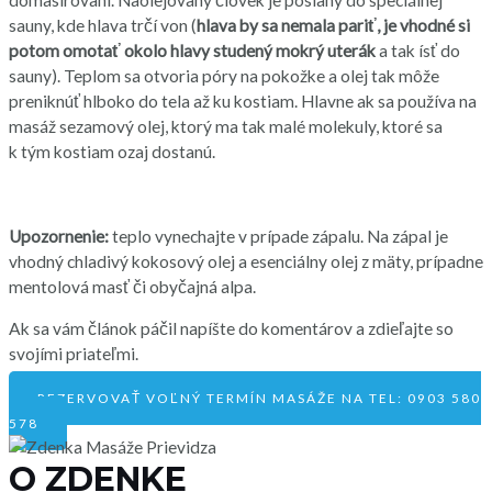
sauny, kde hlava trčí von (
hlava by sa nemala pariť, je vhodné si
potom omotať okolo hlavy studený mokrý uterák
a tak ísť do
sauny). Teplom sa otvoria póry na pokožke a olej tak môže
preniknúť hlboko do tela až ku kostiam. Hlavne ak sa používa na
masáž sezamový olej, ktorý ma tak malé molekuly, ktoré sa
k tým kostiam ozaj dostanú.
Upozornenie:
teplo vynechajte v prípade zápalu. Na zápal je
vhodný chladivý kokosový olej a esenciálny olej z mäty, prípadne
mentolová masť či obyčajná alpa.
Ak sa vám článok páčil napíšte do komentárov a zdieľajte so
svojími priateľmi.
REZERVOVAŤ VOĽNÝ TERMÍN MASÁŽE NA TEL: 0903 580
578
O ZDENKE